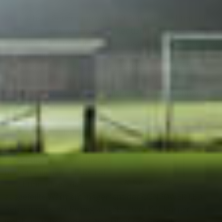
Die nächste Generation von LED Retrofit Leuchtmitteln
zum Austausch von Hochdruckentladungslampen ist jetzt
verfügbar. Während in der Vergangenheit der Einsatz von
herkömmlichen Entladungslampen bevorzugt wurde, gibt
es heute auf dem Beleuchtungssektor LED Retrofit
Lösungen die sich nicht nur durch ihre Energieeffizienz,
sondern auch aus wirtschaftlicher Sicht auszeichnen.
Durch die hohe IP-Schutzart
(IP 64) wird auch der Einsatz in
älteren Straßenleuchten
ermöglicht.
Wesentlicher Unterschied zu
herkömmlichen LED Retrofit
LED Retrofit IP Schutz 64
Leuchtmitteln ist das
ausgefeilte Wärmemanagement der CONPOWER LED
Retrofit mit sternförmig aufgebautem Kühlkörper,
welcher die besondere Wertigkeit des Produkts