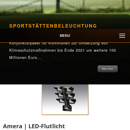
SPORTSTÄTTENBELEUCHTUNG
Im Rahmen der Corona-Pandemie erhöht das BMU sein
MENU
Konjunkturpaket für Kommunen zur Umsetzung von
Klimaschutzmaßnahmen bis Ende 2021 um weitere 100
Millionen Euro...
Mehr lesen
Mehr lesen
Mehr lesen
Mehr lesen
Mehr lesen
Amera | LED-Flutlicht