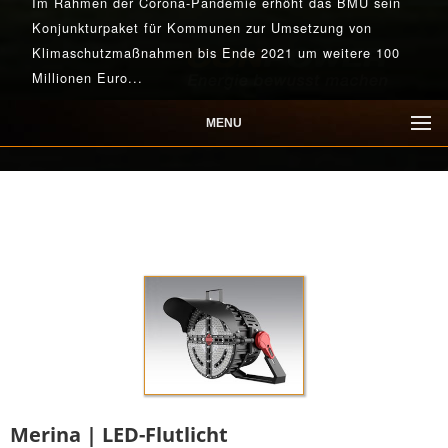
Im Rahmen der Corona-Pandemie erhöht das BMU sein
Konjunkturpaket für Kommunen zur Umsetzung von
Klimaschutzmaßnahmen bis Ende 2021 um weitere 100
Millionen Euro...
Mehr lesen
Mehr lesen
Mehr lesen
Mehr lesen
Mehr lesen
MENU
Merina | LED-Flutlicht