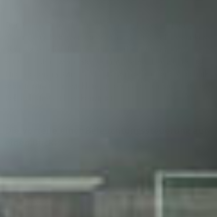
Durch eine Beleuchtungssteuerung lassen sich bis zu 90
% der Betriebskosten einer Beleuchtungsanlage senken,
denn eine Beleuchtungsanlage arbeitet dann am
effizientesten, wenn Sie gedimmt oder abgeschaltet ist.
Eine Steuerung wird auf Basis der vorhandenen Technik
oder in einem Entwicklungsprozess gemeinsam mit der
Beleuchtungsanlage konzipiert.
Die Vorteile einer Beleuchtungssteuerung auf
einen Blick:
Kosteneinsparung durch intelligente und energieeffiziente
Beleuchtungstechnik
Bedarfsorientierte Beleuchtungssteuerung
Einfache Bedienung