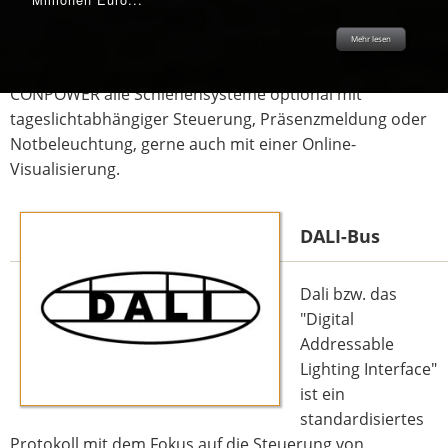
zu Austauschsystemen nur eine Spannung von 37 Volt auf
Mehr lesen
Mehr lesen
Mehr lesen
Mehr lesen
Mehr lesen
der Fassung, dies trägt zur Sicherheit des Nutzers bei. Als
Spezialist für Steuerungs- und Regeltechnik fertigt
CONPOWER alle Schienensysteme optional mit
tageslichtabhängiger Steuerung, Präsenzmeldung oder
Notbeleuchtung, gerne auch mit einer Online-
Visualisierung.
DALI-Bus
Dali bzw. das
"Digital
Addressable
Lighting Interface"
ist ein
standardisiertes
Protokoll mit dem Fokus auf die Steuerung von