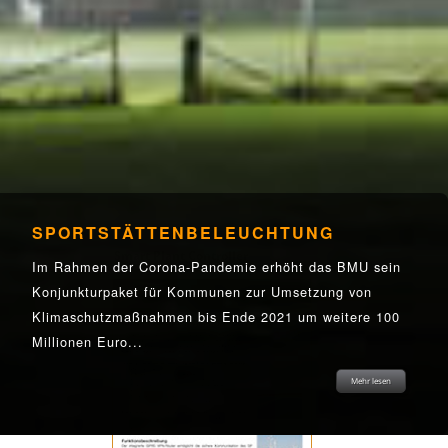
SPORTSTÄTTENBELEUCHTUNG
Smart Plant Controller
Im Rahmen der Corona-Pandemie erhöht das BMU sein
Konjunkturpaket für Kommunen zur Umsetzung von
Klimaschutzmaßnahmen bis Ende 2021 um weitere 100
Millionen Euro...
Mehr lesen
Mehr lesen
Mehr lesen
Mehr lesen
Mehr lesen