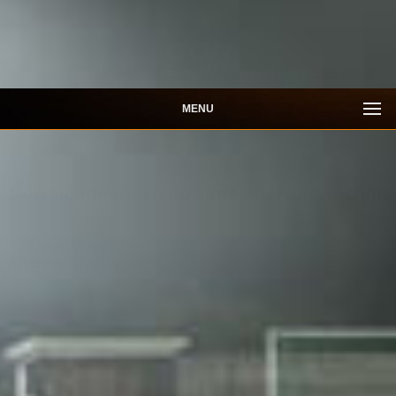
MENU
Downloadbereich Automatisierungstechnik
Flyer
Steuerbox