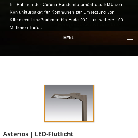
Im Rahmen der Corona-Pandemie erhöht das BMU sein
Konjunkturpaket für Kommunen zur Umsetzung von
Klimaschutzmaßnahmen bis Ende 2021 um weitere 100
Millionen Euro...
MENU
Mehr lesen
Mehr lesen
Mehr lesen
Mehr lesen
Mehr lesen
Asterios | LED-Flutlicht