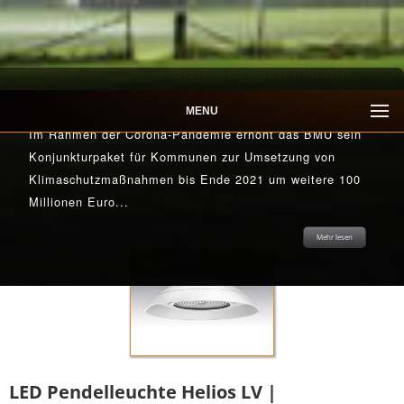
SPORTSTÄTTENBELEUCHTUNG
MENU
Im Rahmen der Corona-Pandemie erhöht das BMU sein
Konjunkturpaket für Kommunen zur Umsetzung von
Klimaschutzmaßnahmen bis Ende 2021 um weitere 100
Millionen Euro...
Mehr lesen
Mehr lesen
Mehr lesen
Mehr lesen
Mehr lesen
LED Pendelleuchte Helios LV |