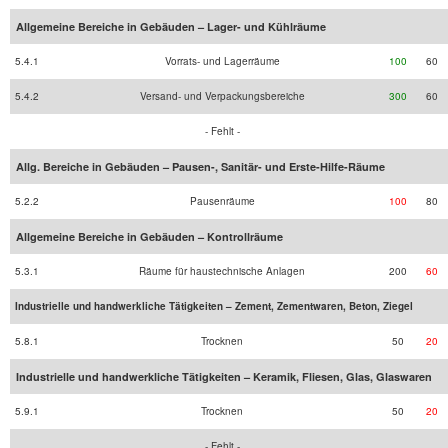
Allgemeine Bereiche in Gebäuden – Lager- und Kühlräume
5.4.1
Vorrats- und Lagerräume
100
60
5.4.2
Versand- und Verpackungsbereiche
300
60
- Fehlt -
Allg. Bereiche in Gebäuden – Pausen-, Sanitär- und Erste-Hilfe-Räume
5.2.2
Pausenräume
100
80
Allgemeine Bereiche in Gebäuden – Kontrollräume
5.3.1
Räume für haustechnische Anlagen
200
60
Industrielle und handwerkliche Tätigkeiten – Zement, Zementwaren, Beton, Ziegel
5.8.1
Trocknen
50
20
Industrielle und handwerkliche Tätigkeiten – Keramik, Fliesen, Glas, Glaswaren
5.9.1
Trocknen
50
20
- Fehlt -