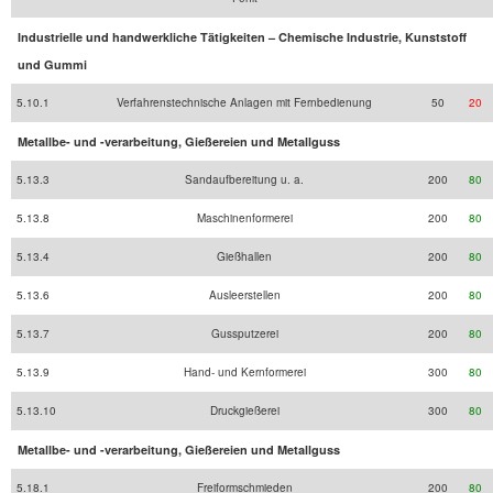
Industrielle und handwerkliche Tätigkeiten – Chemische Industrie, Kunststoff
und Gummi
5.10.1
Verfahrenstechnische Anlagen mit Fernbedienung
50
20
Metallbe- und -verarbeitung, Gießereien und Metallguss
5.13.3
Sandaufbereitung u. a.
200
80
5.13.8
Maschinenformerei
200
80
5.13.4
Gießhallen
200
80
5.13.6
Ausleerstellen
200
80
5.13.7
Gussputzerei
200
80
5.13.9
Hand- und Kernformerei
300
80
5.13.10
Druckgießerei
300
80
Metallbe- und -verarbeitung, Gießereien und Metallguss
5.18.1
Freiformschmieden
200
80