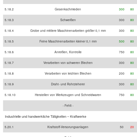
5.18.2
Gesenkschmieden
300
80
5.18.3
Schweißen
300
80
5.18.4
Grobe und mittlere Maschinenarbeiten größer 0,1 mm
300
80
5.18.5
Feine Maschinenarbeiten kleiner 0,1 mm
500
80
5.18.6
Anreißen, Kontrolle
750
80
5.18.7
Verarbeiten von schweren Blechen
300
80
5.18.8
Verarbeiten von leichten Blechen
200
80
5.18.9
Draht- und Rohrzieherei
300
80
5.18.10
Herstellen von Werkzeugen und Schneidwaren
750
80
- Fehlt -
Industrielle und handwerkliche Tätigkeiten – Kraftwerke
5.20.1
Kraftstoff-Versorungsanlagen
50
20