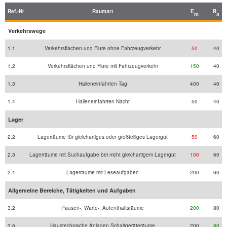
Ref.-Nr
Raumart
E
R
m
a
Verkehrswege
1.1
Verkehrsflächen und Flure ohne Fahrzeugverkehr
50
40
1.2
Verkehrsflächen und Flure mit Fahrzeugverkehr
150
40
1.3
Halleneinfahrten Tag
400
40
1.4
Halleneinfahrten Nacht
50
40
Lager
2.2
Lagerräume für gleichartiges oder großteiliges Lagergut
50
60
2.3
Lagerräume mit Suchaufgabe bei nicht gleichartigem Lagergut
100
60
2.4
Lagerräume mit Leseaufgaben
200
60
Allgemeine Bereiche, Tätigkeiten und Aufgaben
3.2
Pausen-, Warte-, Aufenthaltsräume
200
80
3.6
Haustechnische Anlagen Schaltgeräteräume
200
80