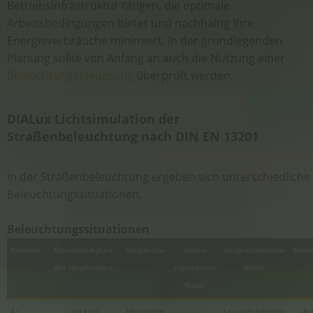
Betriebsinfrastruktur tätigen, die optimale
Arbeitsbedingungen bietet und nachhaltig Ihre
Energieverbräuche minimiert. In der grundlegenden
Planung sollte von Anfang an auch die Nutzung einer
Beleuchtungssteuerung
überprüft werden.
DIALux Lichtsimulation der
Straßenbeleuchtung nach DIN EN 13201
In der Straßenbeleuchtung ergeben sich unterschiedliche
Beleuchtungssituationen.
Beleuchtungssituationen
Situation
Geschwindigkeit
Hauptnutzer
Andere
Ausgeschlossene
Anwen
des Hauptnutzers
zugelassene
Nutzer
Nutzer
A1
> 60 km/h
Motorisierter
Langsam fahrende
Au