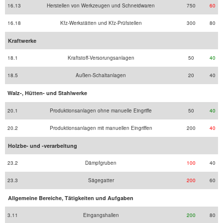
16.13
Herstellen von Werkzeugen und Schneidwaren
750
60
16.18
Kfz-Werkstätten und Kfz-Prüfstellen
300
80
Kraftwerke
18.1
Kraftstoff-Versorungsanlagen
50
40
18.5
Außen-Schaltanlagen
20
40
Walz-, Hütten- und Stahlwerke
20.1
Produktionsanlagen ohne manuelle Eingriffe
50
40
20.2
Produktionsanlagen mit manuellen Eingriffen
200
40
Holzbe- und -verarbeitung
23.2
Dämpfgruben
100
40
23.3
Sägegatter
200
60
Allgemeine Bereiche, Tätigkeiten und Aufgaben
3.11
Eingangshallen
200
80