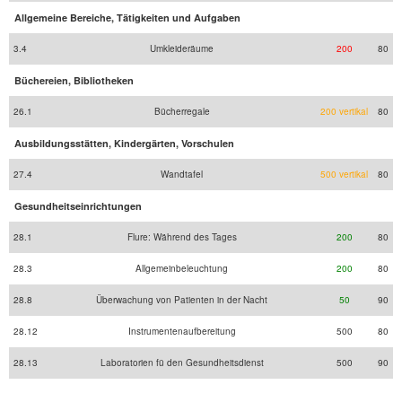
Allgemeine Bereiche, Tätigkeiten und Aufgaben
3.4
Umkleideräume
200
80
Büchereien, Bibliotheken
26.1
Bücherregale
200 vertikal
80
Ausbildungsstätten, Kindergärten, Vorschulen
27.4
Wandtafel
500 vertikal
80
Gesundheitseinrichtungen
28.1
Flure: Während des Tages
200
80
28.3
Allgemeinbeleuchtung
200
80
28.8
Überwachung von Patienten in der Nacht
50
90
28.12
Instrumentenaufbereitung
500
80
28.13
Laboratorien fü den Gesundheitsdienst
500
90