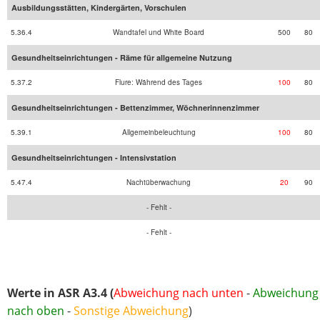
Ausbildungsstätten, Kindergärten, Vorschulen
5.36.4
Wandtafel und White Board
500
80
Gesundheitseinrichtungen - Räme für allgemeine Nutzung
5.37.2
Flure: Während des Tages
100
80
Gesundheitseinrichtungen - Bettenzimmer, Wöchnerinnenzimmer
5.39.1
Allgemeinbeleuchtung
100
80
Gesundheitseinrichtungen - Intensivstation
5.47.4
Nachtüberwachung
20
90
- Fehlt -
- Fehlt -
Werte in ASR A3.4 (
Abweichung nach unten
-
Abweichung
nach oben
-
Sonstige Abweichung
)