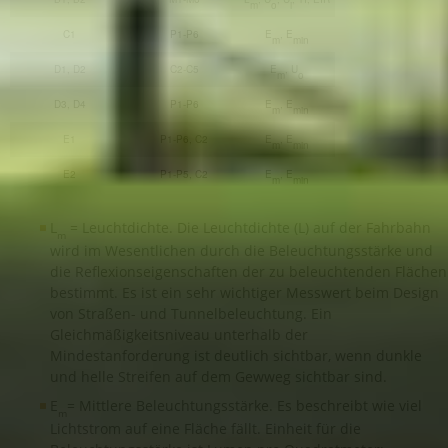
m
o
i
C1
P1-P6
E
, E
m
min
D1, D2
C2-C5
E
, U
m
o
D3, D4
P1-P6
E
, E
m
min
E1
P1-P6, C2
E
, E
m
min
E2
P1-P5, C2
E
, E
m
min
L
= Leuchtdichte. Die Leuchtdichte (L) auf der Fahrbahn
m
wird im Wesentlichen durch die Beleuchtungsstärke und
die Reflexionseigenschaften der zu beleuchtenden Flächen
bestimmt. Es ist ein sehr wichtiger Messwert beim Design
von Straßen- und Tunnelbeleuchtung. Ein
Gleichmäßigkeitsniveau unterhalb der
Mindestanforderung ist deutlich sichtbar, wenn dunkle
und helle Streifen auf dem Gewweg sichtbar sind.
E
= Mittlere Beleuchtungsstärke. Es beschreibt wie viel
m
Lichtstrom auf eine Fläche fällt. Einheit für die