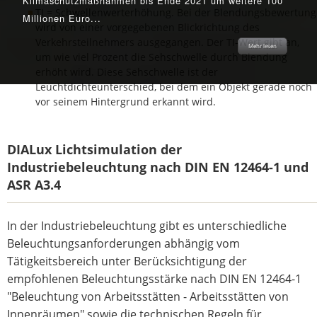
Klimaschutzmaßnahmen bis Ende 2021 um weitere 100
mit kompletter Steuerungstechnik bis hin zur Wartung
TI = Schwellenwerterhöhung. Bei der Blendungsbewertung
Millionen Euro...
und Ersatzteillieferung alles aus einer Hand...
wird von einer vorgegebenen Blickrichtung des
Verkehrsteilnehmers ausgegangen. Der TI-Wert gibt an,
Mehr lesen
Mehr lesen
Mehr lesen
Mehr lesen
Mehr lesen
um wie viel Prozent die Sehschwelle durch Blendung
erhöht wird. Diese Sehschwelle ist der
Leuchtdichteunterschied, bei dem ein Objekt gerade noch
vor seinem Hintergrund erkannt wird.
DIALux Lichtsimulation der
Industriebeleuchtung nach DIN EN 12464-1 und
ASR A3.4
In der Industriebeleuchtung gibt es unterschiedliche
Beleuchtungsanforderungen abhängig vom
Tätigkeitsbereich unter Berücksichtigung der
empfohlenen Beleuchtungsstärke nach DIN EN 12464-1
"Beleuchtung von Arbeitsstätten - Arbeitsstätten von
Innenräumen" sowie die technischen Regeln für