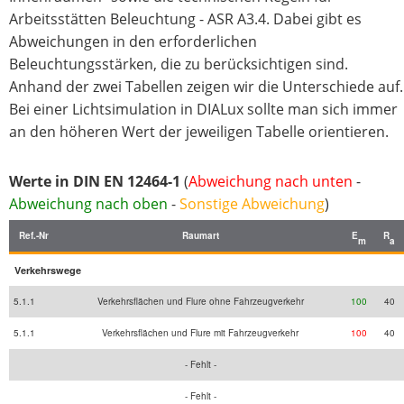
Arbeitsstätten Beleuchtung - ASR A3.4. Dabei gibt es
Abweichungen in den erforderlichen
Beleuchtungsstärken, die zu berücksichtigen sind.
Anhand der zwei Tabellen zeigen wir die Unterschiede auf.
Bei einer Lichtsimulation in DIALux sollte man sich immer
an den höheren Wert der jeweiligen Tabelle orientieren.
Werte in DIN EN 12464-1
(
Abweichung nach unten
-
Abweichung nach oben
-
Sonstige Abweichung
)
Ref.-Nr
Raumart
E
R
m
a
Verkehrswege
5.1.1
Verkehrsflächen und Flure ohne Fahrzeugverkehr
100
40
5.1.1
Verkehrsflächen und Flure mit Fahrzeugverkehr
100
40
- Fehlt -
- Fehlt -