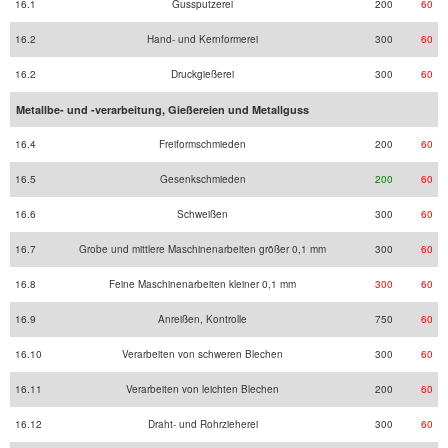
16.1
Gussputzerei
200
60
16.2
Hand- und Kernformerei
300
60
16.2
Druckgießerei
300
60
Metallbe- und -verarbeitung, Gießereien und Metallguss
16.4
Freiformschmieden
200
60
16.5
Gesenkschmieden
200
60
16.6
Schweißen
300
60
16.7
Grobe und mittlere Maschinenarbeiten größer 0,1 mm
300
60
16.8
Feine Maschinenarbeiten kleiner 0,1 mm
300
60
16.9
Anreißen, Kontrolle
750
60
16.10
Verarbeiten von schweren Blechen
300
60
16.11
Verarbeiten von leichten Blechen
200
60
16.12
Draht- und Rohrzieherei
300
60