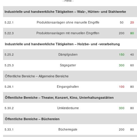
- Fehlt -
Industrielle und handwerkliche Tätigkeiten – Walz-, Hütten- und Stahlwerke
5.22.1
Produktionsanlagen ohne manuelle Eingriffe
50
20
5.22.3
Produktionsanlagen mit manuellen Eingriffen
200
80
Industrielle und handwerkliche Tätigkeiten – Holzbe- und -verarbeitung
5.25.2
Dämpfgruben
150
40
5.25.3
Sägegatter
300
60
Öffentliche Bereiche – Allgemeine Bereiche
5.28.1
Eingangshallen
100
80
Öffentliche Bereiche – Theater, Konzert, Kino, Unterhaltungsstätten
5.30.2
Umkleideräume
300
80
Öffentliche Bereiche – Büchereien
5.33.1
Bücherregale
200
80