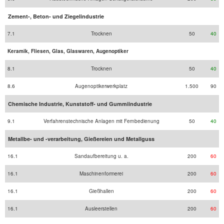
Zement-, Beton- und Ziegelindustrie
7.1
Trocknen
50
40
Keramik, Fliesen, Glas, Glaswaren, Augenoptiker
8.1
Trocknen
50
40
8.6
Augenoptikerwerkplatz
1.500
90
Chemische Industrie, Kunststoff- und Gummiindustrie
9.1
Verfahrenstechnische Anlagen mit Fernbedienung
50
40
Metallbe- und -verarbeitung, Gießereien und Metallguss
16.1
Sandaufbereitung u. a.
200
60
16.1
Maschinenformerei
200
60
16.1
Gießhallen
200
60
16.1
Ausleerstellen
200
60