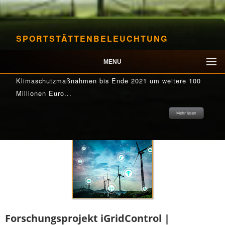
SPORTSTÄTTENBELEUCHTUNG
Im Rahmen der Corona-Pandemie erhöht das BMU sein
MENU
Konjunkturpaket für Kommunen zur Umsetzung von
Klimaschutzmaßnahmen bis Ende 2021 um weitere 100
Millionen Euro...
Mehr lesen
Mehr lesen
Mehr lesen
Mehr lesen
Mehr lesen
Forschungsprojekt iGridControl |